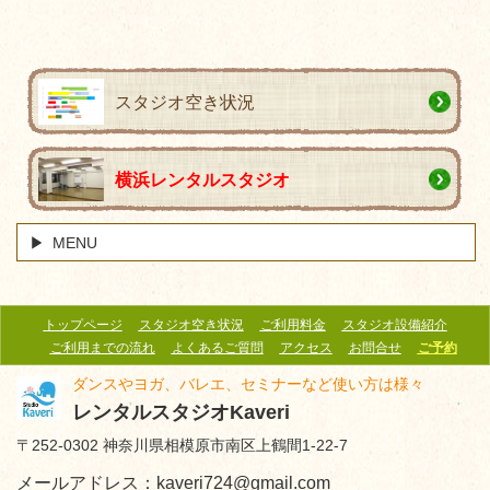
スタジオ空き状況
横浜レンタルスタジオ
MENU
トップページ
スタジオ空き状況
ご利用料金
スタジオ設備紹介
ご利用までの流れ
よくあるご質問
アクセス
お問合せ
ご予約
ダンスやヨガ、バレエ、セミナーなど使い方は様々
レンタルスタジオKaveri
〒252-0302 神奈川県相模原市南区上鶴間1-22-7
メールアドレス：kaveri724@gmail.com